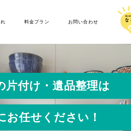
HOME
流れ
料金プラン
お問い合わせ
お客様の声
お片付けの流れ
料金プラン
対象エリア
の片付け・遺品整理は
よくあるご質問
にお任せください！
会社概要