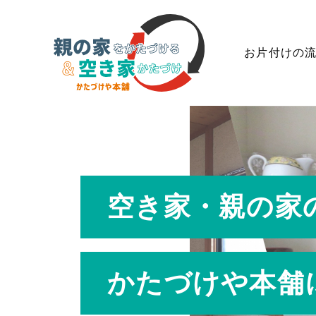
お片付けの
空き家・親の家
かたづけや本舗