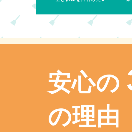
安心の
の理由