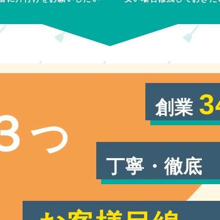
3
創業
３
つ
丁寧・徹底